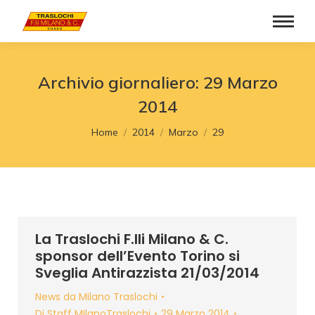
Archivio giornaliero:
29 Marzo
2014
Tu sei qui:
Home
2014
Marzo
29
La Traslochi F.lli Milano & C.
sponsor dell’Evento Torino si
Sveglia Antirazzista 21/03/2014
News da Milano Traslochi
Di
Staff MIlanoTraslochi
29 Marzo 2014