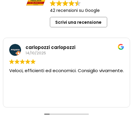
42 recensioni su Google
Scrivi una recensione
Elena Fossati
27/08/2024
Trasloco dall’Italia alla Francia svolto nel migliore dei
modi. Personale affidabile, preciso, disponibile,
empatico. Azienda super consigliata. Un grazie
particolare al signor Milano per la sua disponibilità e
la sua capacità di ascolto. Da sottolineare anche la
Leggi di più
fondamentale attività di supporto e
organizzazione realizzata dall’ufficio
amministrativo.