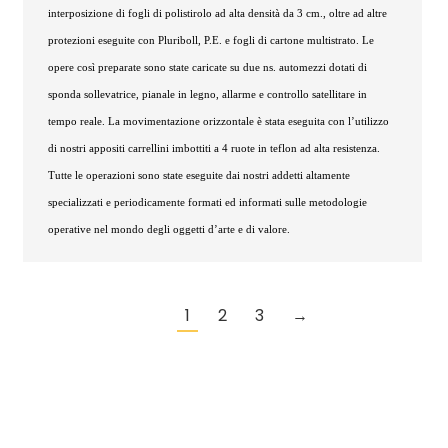
interposizione di fogli di polistirolo ad alta densità da 3 cm., oltre ad altre
protezioni eseguite con Pluriboll, P.E. e fogli di cartone multistrato. Le
opere così preparate sono state caricate su due ns. automezzi dotati di
sponda sollevatrice, pianale in legno, allarme e controllo satellitare in
tempo reale. La movimentazione orizzontale è stata eseguita con l’utilizzo
di nostri appositi carrellini imbottiti a 4 ruote in teflon ad alta resistenza.
Tutte le operazioni sono state eseguite dai nostri addetti altamente
specializzati e periodicamente formati ed informati sulle metodologie
operative nel mondo degli oggetti d’arte e di valore.
1
2
3
→