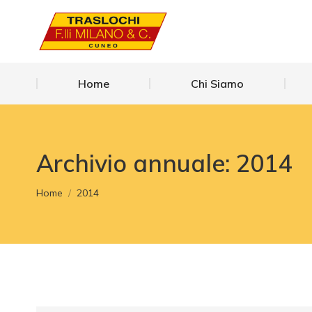
Home
Chi Siamo
Home
Chi Siamo
Archivio annuale:
2014
Tu sei qui:
Home
2014