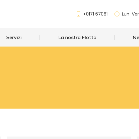
Servizi
La nostra Flotta
+0171 67081
Lun-Ven
Servizi
La nostra Flotta
N