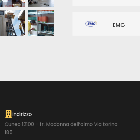
EMG
Indirizzo
Cuneo 12100 – fr. Madonna dell’olmo Via torino
185