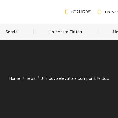
Servizi
La nostra Flotta
+0171 67081
Lun-Ven
Servizi
La nostra Flotta
N
Home
news
Un nuovo elevatore componibile da…
Tu sei qui: