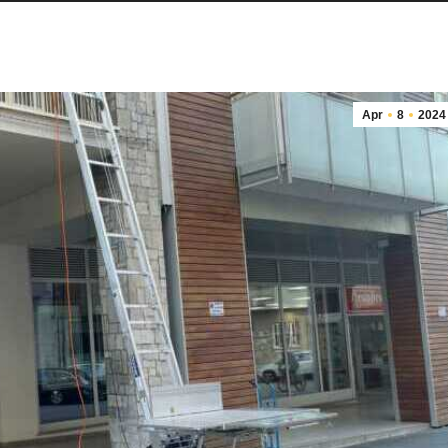
Apr
8
2024