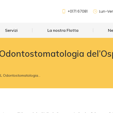
Servizi
La nostra Flotta
+0171 67081
Lun-Ven
Servizi
La nostra Flotta
N
Odontostomatologia del’Ospe
ORL Odontostomatologia…