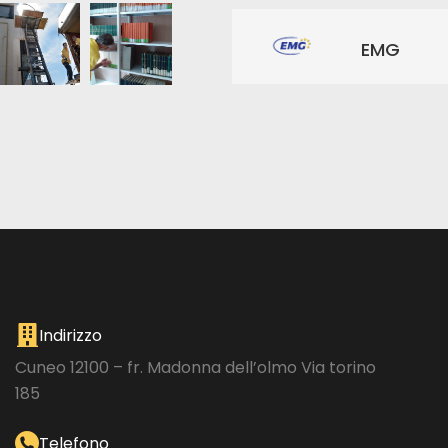
EMG
Indirizzo
Cuneo 12100 – fr. Madonna dell’olmo Via torino
185
Telefono