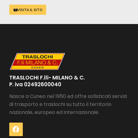
VISITA IL SITO
TRASLOCHI F.lli- MILANO & C.
P. iva 02492600040
Nasce a Cuneo nel 1950 ed offre sofisticati servizi
di trasporto e traslochi su tutto il territorio
nazionale, europeo ed internazionale.