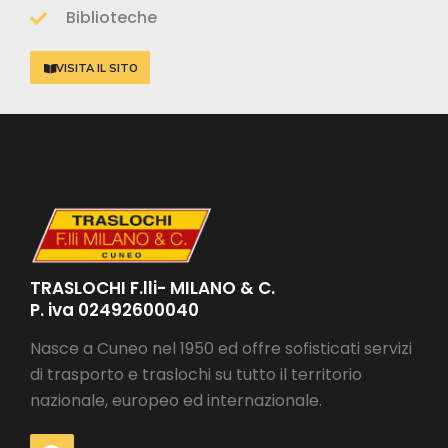
Biblioteche
VISITA IL SITO
TRASLOCHI F.lli- MILANO & C.
P. iva 02492600040
Nasce a Cuneo nel 1950 ed offre sofisticati servizi
di trasporto e traslochi su tutto il territorio
nazionale, europeo ed internazionale.