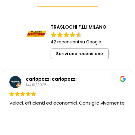
TRASLOCHI F.LLI MILANO
42 recensioni su Google
Scrivi una recensione
Elena Fossati
27/08/2024
Trasloco dall’Italia alla Francia svolto nel migliore dei
modi. Personale affidabile, preciso, disponibile,
empatico. Azienda super consigliata. Un grazie
particolare al signor Milano per la sua disponibilità e
la sua capacità di ascolto. Da sottolineare anche la
Leggi di più
fondamentale attività di supporto e