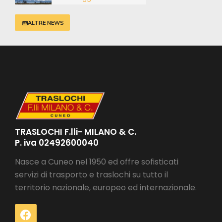
ALTRE NEWS
TRASLOCHI F.lli- MILANO & C.
P. iva 02492600040
Nasce a Cuneo nel 1950 ed offre sofisticati
servizi di trasporto e traslochi su tutto il
territorio nazionale, europeo ed internazionale.