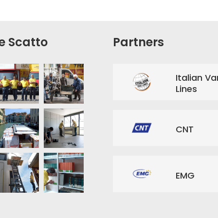
di ascolto. Da sottolineare 
la fondamentale attività di
supporto e organizzazione
e Scatto
Partners
realizzata dall’ufficio
amministrativo.
Italian Va
Lines
CNT
EMG