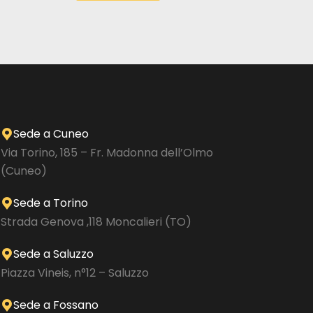
Sede a Cuneo
Via Torino, 185 – Fr. Madonna dell’Olmo
(Cuneo)
Sede a Torino
Strada Genova ,118 Moncalieri (TO)
Sede a Saluzzo
Piazza Vineis, n°12 – Saluzzo
Sede a Fossano