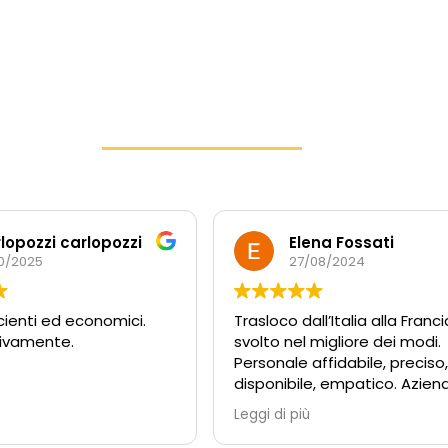
lopozzi carlopozzi
Elena Fossati
10/2025
27/08/2024
icienti ed economici.
Trasloco dall’Italia alla Franci
vivamente.
svolto nel migliore dei modi.
Personale affidabile, preciso,
disponibile, empatico. Azien
super consigliata. Un grazie
Leggi di più
particolare al signor Milano p
sua disponibilità e la sua ca