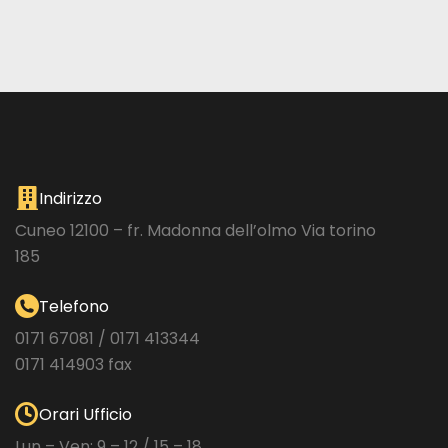
Indirizzo
Cuneo 12100 – fr. Madonna dell’olmo Via torino
185
Telefono
0171 67081 / 0171 413344
0171 414903 fax
Orari Ufficio
Lun – Ven: 9 – 12 / 15 – 18