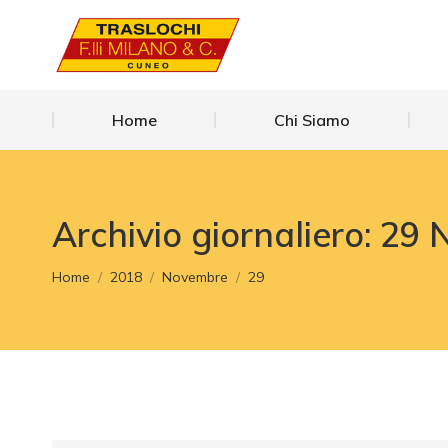
Home
Chi Siamo
Home
Chi Siamo
Archivio giornaliero:
29 
Tu sei qui:
Home
2018
Novembre
29