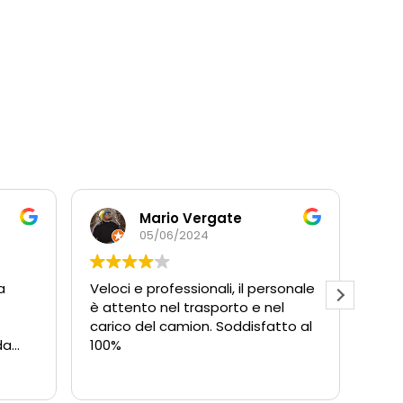
Mario Vergate
05/06/2024
a
Veloci e professionali, il personale
Ques
è attento nel trasporto e nel
una 
carico del camion. Soddisfatto al
da
100%
er la
pacità