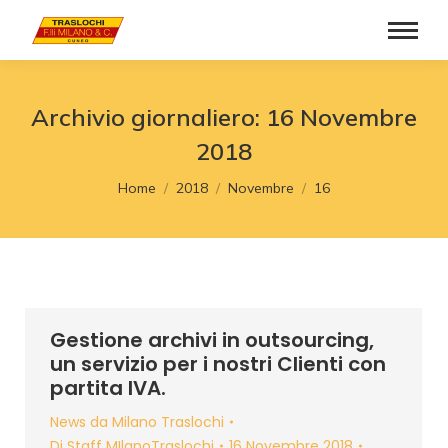
Archivio giornaliero:
16 Novembre
2018
Tu sei qui:
Home
2018
Novembre
16
Gestione archivi in outsourcing,
un servizio per i nostri Clienti con
partita IVA.
News da Milano Traslochi
Di
Staff MIlanoTraslochi
16 Novembre 2018