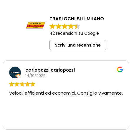
TRASLOCHI F.LLI MILANO
42 recensioni su Google
Scrivi una recensione
Elena Fossati
27/08/2024
Trasloco dall’Italia alla Francia svolto nel migliore dei
modi. Personale affidabile, preciso, disponibile,
empatico. Azienda super consigliata. Un grazie
particolare al signor Milano per la sua disponibilità e
la sua capacità di ascolto. Da sottolineare anche la
Leggi di più
fondamentale attività di supporto e
organizzazione realizzata dall’ufficio