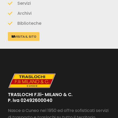
Servizi
Archivi
Biblioteche
VISITA IL SITO
TRASLOCHI F.lli- MILANO & C.
P. iva 02492600040
Nasce a Cuneo nel 1950 ed offre sofisticati servizi
di trasporto e traslochi su tutto il territorio