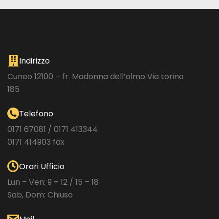
Indirizzo
Cuneo 12100 – fr. Madonna dell’olmo Via torino
185
Telefono
0171 67081 / 0171 413344
0171 414903 fax
Orari Ufficio
Lun – Ven: 9 – 12 / 15 – 18
Sab, Dom: Chiuso