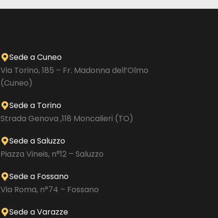
Sede a Cuneo
Via Torino, 185 – Fr. Madonna dell’Olmo
(Cuneo)
Sede a Torino
Strada Genova ,118 Moncalieri (TO)
Sede a Saluzzo
Piazza Vineis, n°12 – Saluzzo
Sede a Fossano
Via Roma, n°74 – Fossano
Sede a Varazze